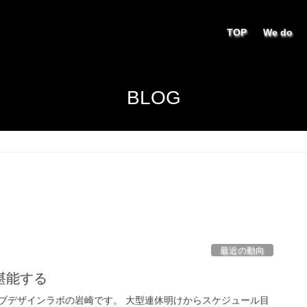
TOP
We do
BLOG
最近の動向
堪能する
ブデザインラボの岩崎です。 大型連休明けからスケジュール目