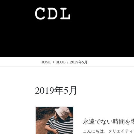
コ
ナ
ン
ビ
テ
ゲ
ン
ー
ツ
シ
へ
ョ
ス
ン
キ
に
ッ
移
HOME
BLOG
2019年5月
プ
動
2019年5月
5月 20, 2019
永遠でない時間を
こんにちは。クリエイティ