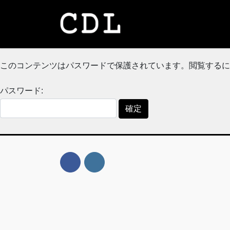
コ
ナ
ン
ビ
テ
ゲ
ン
ー
ツ
シ
このコンテンツはパスワードで保護されています。閲覧するに
へ
ョ
ス
ン
パスワード:
キ
に
ッ
移
プ
動